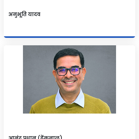
अनुभूति यादव
आनंद प्रधान (ढेंकनाल)