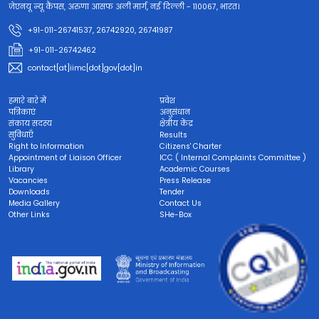
जेएनयू न्यू कैंपस, अरुणा आसफ अली मार्ग, नई दिल्ली - 110067, भारत।
+91-011-26741537, 26742920, 26741987
+91-011-26742462
contact[at]iimc[dot]gov[dot]in
हमारे बारे में
प्रवेश
पत्रिकाएं
अनुसंधान
संकाय सदस्य
क्षेत्रीय केंद्र
सुविधाएँ
Results
Right to Information
Citizens' Charter
Appointment of Liaison Officer
ICC ( Internal Complaints Committee )
Library
Academic Courses
Vacancies
Press Release
Downloads
Tender
Media Gallery
Contact Us
Other Links
SHe-Box