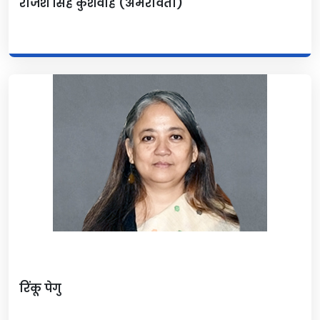
राजेश सिंह कुशवाह (अमरावती)
रिंकू पेगु