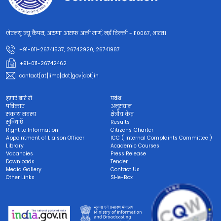
जेएनयू न्यू कैंपस, अरुणा आसफ अली मार्ग, नई दिल्ली - 110067, भारत।
+91-011-26741537, 26742920, 26741987
+91-011-26742462
contact[at]iimc[dot]gov[dot]in
हमारे बारे में
प्रवेश
पत्रिकाएं
अनुसंधान
संकाय सदस्य
क्षेत्रीय केंद्र
सुविधाएँ
Results
Right to Information
Citizens' Charter
Appointment of Liaison Officer
ICC ( Internal Complaints Committee )
Library
Academic Courses
Vacancies
Press Release
Downloads
Tender
Media Gallery
Contact Us
Other Links
SHe-Box