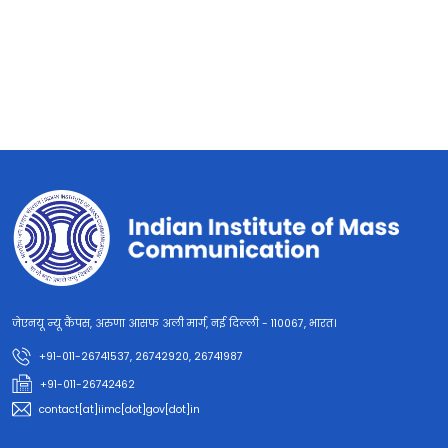
जेएनयू न्यू कैंपस, अरुणा आसफ अली मार्ग, नई दिल्ली - 110067, भारत।
+91-011-26741537, 26742920, 26741987
+91-011-26742462
contact[at]iimc[dot]gov[dot]in