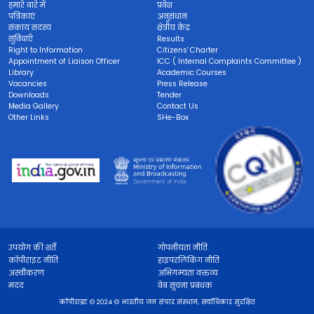
हमारे बारे में
प्रवेश
पत्रिकाएं
अनुसंधान
संकाय सदस्य
क्षेत्रीय केंद्र
सुविधाएँ
Results
Right to Information
Citizens' Charter
Appointment of Liaison Officer
ICC ( Internal Complaints Committee )
Library
Academic Courses
Vacancies
Press Release
Downloads
Tender
Media Gallery
Contact Us
Other Links
SHe-Box
उपयोग की शर्तें
गोपनीयता नीति
कॉपीराइट नीति
हाइपरलिंकिंग नीति
अस्वीकरण
अभिगम्यता वक्तव्य
मदद
वेब सूचना प्रबंधक
कॉपीराइट © 2024 © भारतीय जन संचार संस्थान, सर्वाधिकार सुरक्षित