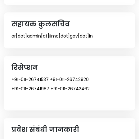
सहायक कुलसचिव
ar[dot]admin[at]iimc[dot]gov[dot]in
रिसेप्शन
+91-011-26741537 +91-011-26742920
+91-011-26741987 +91-011-26742462
प्रवेश संबंधी जानकारी