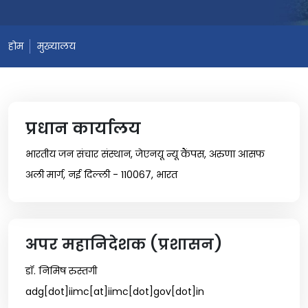
होम
मुख्यालय
प्रधान कार्यालय
भारतीय जन संचार संस्थान, जेएनयू न्यू कैंपस, अरुणा आसफ
अली मार्ग, नई दिल्ली - 110067, भारत
अपर महानिदेशक (प्रशासन)
डॉ. निमिष रुस्तगी
adg[dot]iimc[at]iimc[dot]gov[dot]in