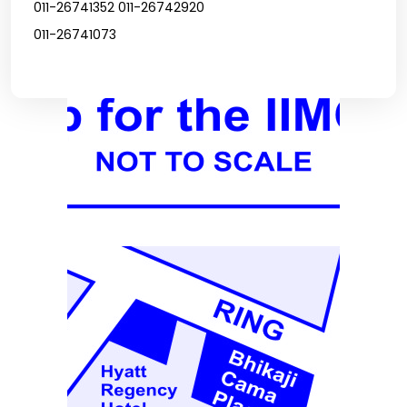
011-26741352 011-26742920
011-26741073