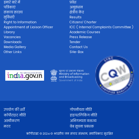
हमारे बारे में
प्रवेश
पत्रिकाएं
अनुसंधान
संकाय सदस्य
क्षेत्रीय केंद्र
सुविधाएँ
Results
Right to Information
Citizens' Charter
Appointment of Liaison Officer
ICC ( Internal Complaints Committee )
Library
Academic Courses
Vacancies
Press Release
Downloads
Tender
Media Gallery
Contact Us
Other Links
SHe-Box
उपयोग की शर्तें
गोपनीयता नीति
कॉपीराइट नीति
हाइपरलिंकिंग नीति
अस्वीकरण
अभिगम्यता वक्तव्य
मदद
वेब सूचना प्रबंधक
कॉपीराइट © 2024 © भारतीय जन संचार संस्थान, सर्वाधिकार सुरक्षित