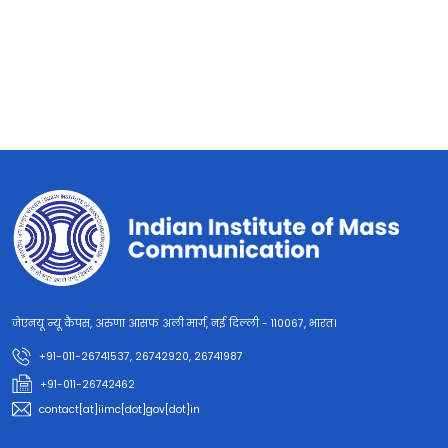
जेएनयू न्यू कैंपस, अरुणा आसफ अली मार्ग, नई दिल्ली - 110067, भारत।
+91-011-26741537, 26742920, 26741987
+91-011-26742462
contact[at]iimc[dot]gov[dot]in