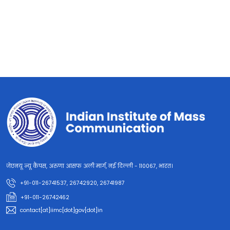
जेएनयू न्यू कैंपस, अरुणा आसफ अली मार्ग, नई दिल्ली - 110067, भारत।
+91-011-26741537, 26742920, 26741987
+91-011-26742462
contact[at]iimc[dot]gov[dot]in