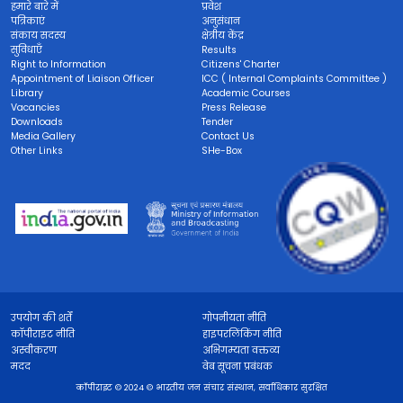
हमारे बारे में
प्रवेश
पत्रिकाएं
अनुसंधान
संकाय सदस्य
क्षेत्रीय केंद्र
सुविधाएँ
Results
Right to Information
Citizens' Charter
Appointment of Liaison Officer
ICC ( Internal Complaints Committee )
Library
Academic Courses
Vacancies
Press Release
Downloads
Tender
Media Gallery
Contact Us
Other Links
SHe-Box
उपयोग की शर्तें
गोपनीयता नीति
कॉपीराइट नीति
हाइपरलिंकिंग नीति
अस्वीकरण
अभिगम्यता वक्तव्य
मदद
वेब सूचना प्रबंधक
कॉपीराइट © 2024 © भारतीय जन संचार संस्थान, सर्वाधिकार सुरक्षित