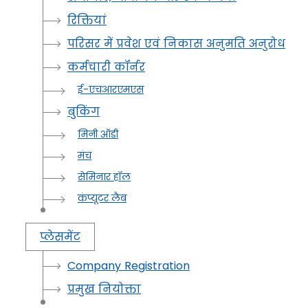
रिक्तियां
परिसर में प्रवेश एवं निकास अनुमति अनुरोध
कर्मचारी कॉर्नर
ई-एचआरएमएस
बुकिंग
मिनी ऑडी
मंच
सेमिनार हॉल
कंप्यूटर लैब
प्लेसमेंट
Company Registration
प्रमुख नियोक्ता