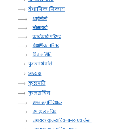
वैधानिक निकाय
आईसीसी
सोसायटी
कार्यकारी परिषद
शैक्षणिक परिषद
वित्त समिति
कुलाधिपति
अध्यक्ष
कुलपति
कुलसचिव
अपर महानिदेशक
उप कुलसचिव
सहायक कुलसचिव-बजट एवं लेखा