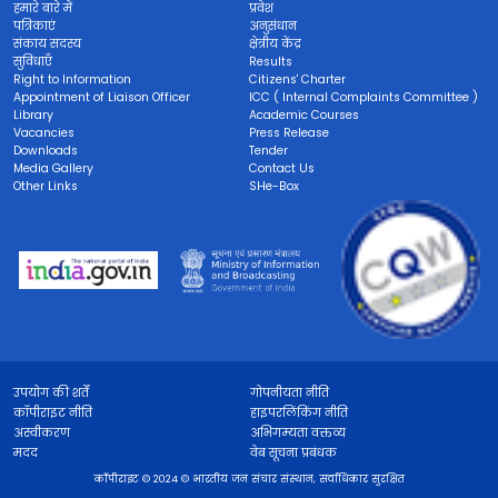
हमारे बारे में
प्रवेश
पत्रिकाएं
अनुसंधान
संकाय सदस्य
क्षेत्रीय केंद्र
सुविधाएँ
Results
Right to Information
Citizens' Charter
Appointment of Liaison Officer
ICC ( Internal Complaints Committee )
Library
Academic Courses
Vacancies
Press Release
Downloads
Tender
Media Gallery
Contact Us
Other Links
SHe-Box
उपयोग की शर्तें
गोपनीयता नीति
कॉपीराइट नीति
हाइपरलिंकिंग नीति
अस्वीकरण
अभिगम्यता वक्तव्य
मदद
वेब सूचना प्रबंधक
कॉपीराइट © 2024 © भारतीय जन संचार संस्थान, सर्वाधिकार सुरक्षित