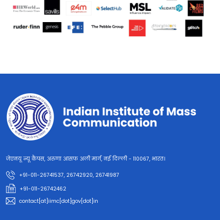
जेएनयू न्यू कैंपस, अरुणा आसफ अली मार्ग, नई दिल्ली - 110067, भारत।
+91-011-26741537, 26742920, 26741987
+91-011-26742462
contact[at]iimc[dot]gov[dot]in