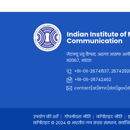
जेएनयू न्यू कैंपस, अरुणा आसफ अली म
110067, भारत।
+91-011-26741537, 2674292
+91-011-26742462
contact[at]iimc[dot]gov[d
उपयोग की शर्तें
गोपनीयता नीति
कॉपीराइट नीति
ह
कॉपीराइट © 2024 © भारतीय जन संचार संस्थान, सर्वाधिक