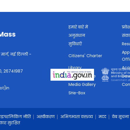
हमारे बारे में
प्रवे
अनुसंधान
संक
सुविधाएँ
Resu
App
ार्ग, नई दिल्ली -
Citizens' Charter
Off
Library
Aca
0, 26741987
Press Release
Dow
Media Gallery
Con
ot]in
SHe-Box
ाइपरलिंकिंग नीति
अस्वीकरण
अभिगम्यता वक्तव्य
मदद
वेब सूचना 
ार सुरक्षित