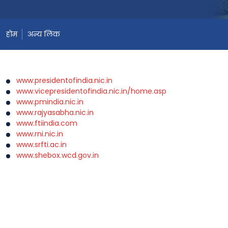
होम
अन्य लिंक
www.presidentofindia.nic.in
www.vicepresidentofindia.nic.in/home.asp
www.pmindia.nic.in
www.rajyasabha.nic.in
www.ftiindia.com
www.rni.nic.in
www.srfti.ac.in
www.shebox.wcd.gov.in