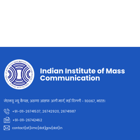
जेएनयू न्यू कैंपस, अरुणा आसफ अली मार्ग, नई दिल्ली - 110067, भारत।
+91-011-26741537, 26742920, 26741987
+91-011-26742462
contact[at]iimc[dot]gov[dot]in