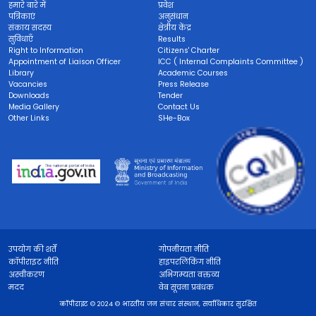
हमारे बारे में
प्रवेश
पत्रिकाएं
अनुसंधान
संकाय सदस्य
क्षेत्रीय केंद्र
सुविधाएँ
Results
Right to Information
Citizens' Charter
Appointment of Liaison Officer
ICC ( Internal Complaints Committee )
Library
Academic Courses
Vacancies
Press Release
Downloads
Tender
Media Gallery
Contact Us
Other Links
SHe-Box
उपयोग की शर्तें
गोपनीयता नीति
कॉपीराइट नीति
हाइपरलिंकिंग नीति
अस्वीकरण
अभिगम्यता वक्तव्य
मदद
वेब सूचना प्रबंधक
कॉपीराइट © 2024 © भारतीय जन संचार संस्थान, सर्वाधिकार सुरक्षित