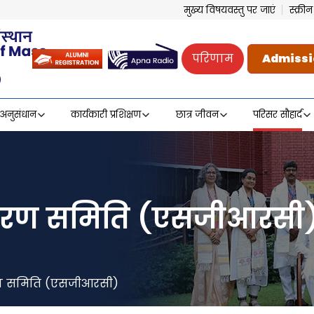
मुख्य विषयवस्तु पर जाएं
स्क्र
परिणाम
Admissi
अनुसंधान
कार्यकारी प्रशिक्षण
छात्र जीवन
परिसर सौहार्द
वारण समिति (एसजीआरसी
रण समिति (एसजीआरसी)