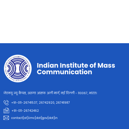
जेएनयू न्यू कैंपस, अरुणा आसफ अली मार्ग, नई दिल्ली - 110067, भारत।
+91-011-26741537, 26742920, 26741987
+91-011-26742462
contact[at]iimc[dot]gov[dot]in