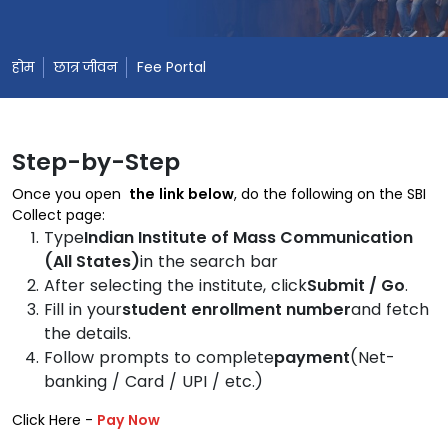
होम
छात्र जीवन
Fee Portal
Step-by-Step
Once you open
the link below
, do the following on the SBI
Collect page:
Type
Indian Institute of Mass Communication
(All States)
in the search bar
After selecting the institute, click
Submit / Go
.
Fill in your
student enrollment number
and fetch
the details.
Follow prompts to complete
payment
(Net-
banking / Card / UPI / etc.)
Click Here -
Pay Now