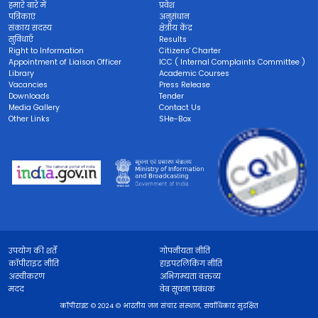
हमारे बारे में
प्रवेश
पत्रिकाएं
अनुसंधान
संकाय सदस्य
क्षेत्रीय केंद्र
सुविधाएँ
Results
Right to Information
Citizens' Charter
Appointment of Liaison Officer
ICC ( Internal Complaints Committee )
Library
Academic Courses
Vacancies
Press Release
Downloads
Tender
Media Gallery
Contact Us
Other Links
SHe-Box
उपयोग की शर्तें
गोपनीयता नीति
कॉपीराइट नीति
हाइपरलिंकिंग नीति
अस्वीकरण
अभिगम्यता वक्तव्य
मदद
वेब सूचना प्रबंधक
कॉपीराइट © 2024 © भारतीय जन संचार संस्थान, सर्वाधिकार सुरक्षित