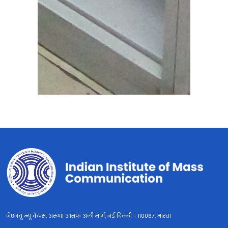
जेएनयू न्यू कैंपस, अरुणा आसफ अली मार्ग, नई दिल्ली - 110067, भारत।