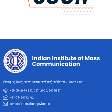
जेएनयू न्यू कैंपस, अरुणा आसफ अली मार्ग, नई दिल्ली - 110067, भारत।
+91-011-26741537, 26742920, 26741987
+91-011-26742462
contact[at]iimc[dot]gov[dot]in