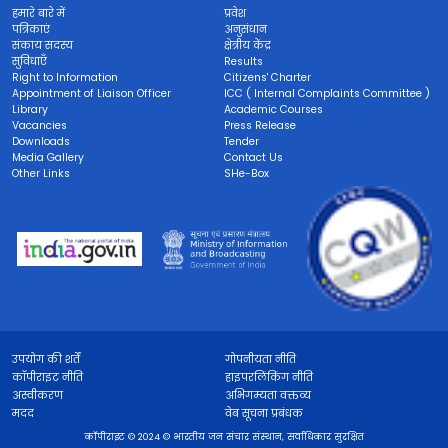
हमारे बारे में
प्रवेश
पत्रिकाएं
अनुसंधान
संकाय सदस्य
क्षेत्रीय केंद्र
सुविधाएँ
Results
Right to Information
Citizens' Charter
Appointment of Liaison Officer
ICC ( Internal Complaints Committee )
Library
Academic Courses
Vacancies
Press Release
Downloads
Tender
Media Gallery
Contact Us
Other Links
SHe-Box
उपयोग की शर्तें
गोपनीयता नीति
कॉपीराइट नीति
हाइपरलिंकिंग नीति
अस्वीकरण
अभिगम्यता वक्तव्य
मदद
वेब सूचना प्रबंधक
कॉपीराइट © 2024 © भारतीय जन संचार संस्थान, सर्वाधिकार सुरक्षित